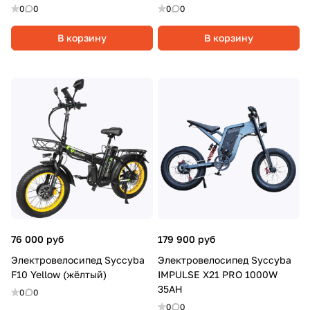
0
0
0
0
В корзину
В корзину
76 000 руб
179 900 руб
Электровелосипед Syccyba
Электровелосипед Syccyba
F10 Yellow (жёлтый)
IMPULSE X21 PRO 1000W
35AH
0
0
0
0