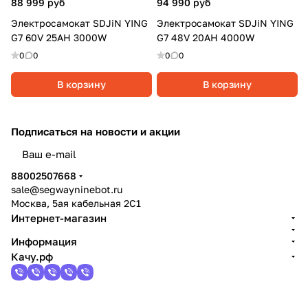
88 999 руб
94 990 руб
Электросамокат SDJiN YING
Электросамокат SDJiN YING
G7 60V 25AH 3000W
G7 48V 20AH 4000W
0
0
0
0
В корзину
В корзину
Подписаться
на новости и акции
политикой конфиденциальности
88002507668
sale@segwayninebot.ru
Москва, 5ая кабельная 2С1
Интернет-магазин
Информация
Качу.рф